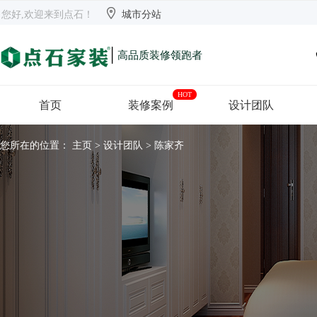


欢迎来到点石
长沙
【切换】
您好,欢迎来到点石！
城市分站
|
高品质装修领跑者
HOT
首页
装修案例
设计团队
您所在的位置：
主页
>
设计团队
> 陈家齐