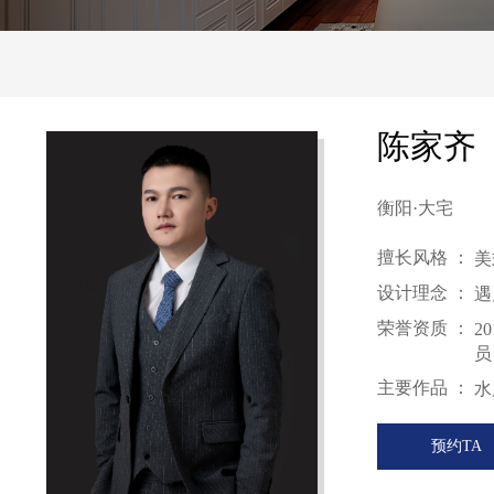
陈家齐
衡阳·大宅
擅长风格 ：
美
设计理念 ：
遇
荣誉资质 ：
2
员
主要作品 ：
水
预约TA