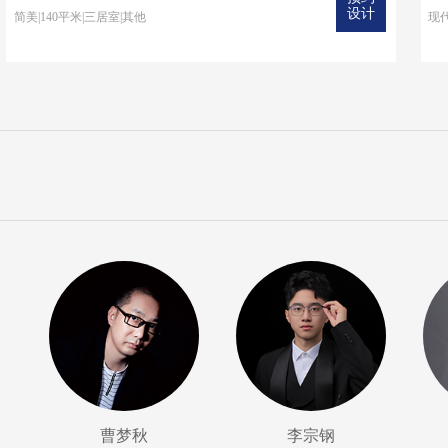
设计
简美|140平米|三居室|其他
现代
曹梦秋
李宗钢