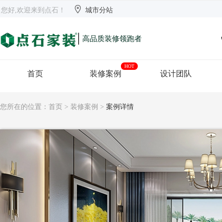


欢迎来到点石
长沙
【切换】
您好,欢迎来到点石！
城市分站
|
高品质装修领跑者
HOT
首页
装修案例
设计团队
您所在的位置：
首页
>
装修案例
>
案例详情